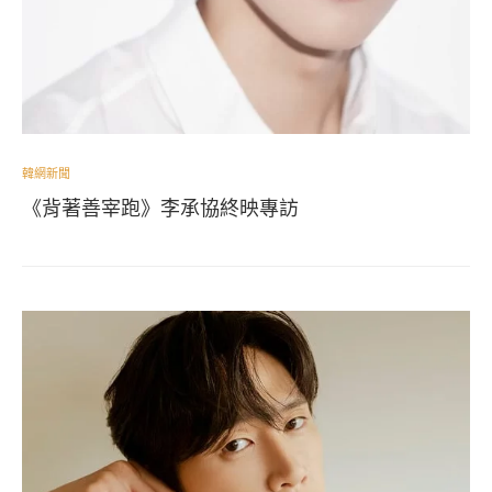
韓網新聞
《背著善宰跑》李承協終映專訪