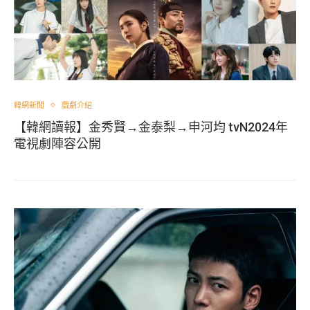
韓網新聞
戲劇介紹
【韓網讀報】金秀賢→金泰梨→申河均 tvN2024年
電視劇陣容公開