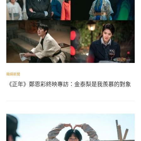
韓網新聞
《正年》鄭恩彩終映專訪：金泰梨是我羨慕的對象