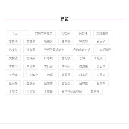
標籤
二十五二十一
偶然成為社長
南柱赫
吳藝珠
奶酪陷阱
姜其永
姜泰伍
孫錫久
安孝燮
崔元英
崔顯旭
徐康俊
徐玄振
我們的藍調時光
我的出走日記
換乘戀愛
文相敏
朴寶英
朴恩斌
朴海鎮
李伊
李姃垠
李宙明
李民基
李炳憲
李聖經
柳演錫
梁世宗
王后傘下
申敏兒
苞娜
裴聖賢
趙寅成
車勝元
金宇彬
金惠子
金憓秀
金智媛
金材昱
金泰梨
金海淑
金秀賢
金高銀
非常律師禹英禑
韓志旼