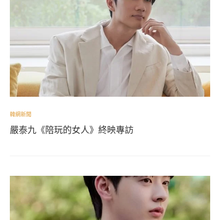
韓網新聞
嚴泰九《陪玩的女人》終映專訪