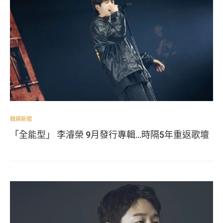
韓網新聞
「全能型」 李濬榮 9月發行專輯…時隔5年重返歌壇