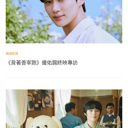
韓網新聞
《背著善宰跑》邊佑錫終映專訪