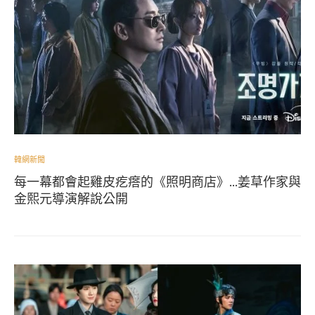
韓網新聞
每一幕都會起雞皮疙瘩的《照明商店》…姜草作家與
金熙元導演解說公開