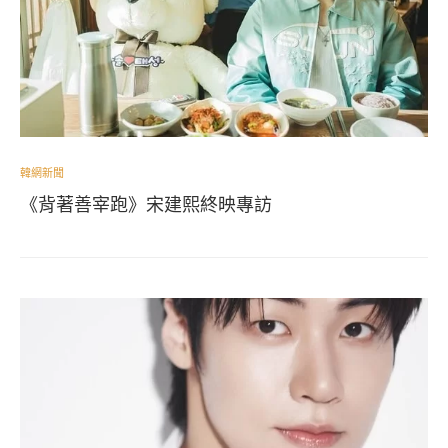
韓網新聞
《背著善宰跑》宋建熙終映專訪