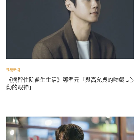
韓網新聞
《機智住院醫生生活》鄭準元「與高允貞的吻戲…心
動的眼神」