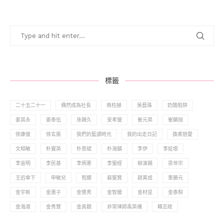
標籤
二十五二十一
偶然成為社長
南柱赫
吳藝珠
奶酪陷阱
姜其永
姜泰伍
孫錫久
安孝燮
崔元英
崔顯旭
徐康俊
徐玄振
我們的藍調時光
我的出走日記
換乘戀愛
文相敏
朴寶英
朴恩斌
朴海鎮
李伊
李姃垠
李宙明
李民基
李炳憲
李聖經
柳演錫
梁世宗
王后傘下
申敏兒
苞娜
裴聖賢
趙寅成
車勝元
金宇彬
金惠子
金憓秀
金智媛
金材昱
金泰梨
金海淑
金秀賢
金高銀
非常律師禹英禑
韓志旼