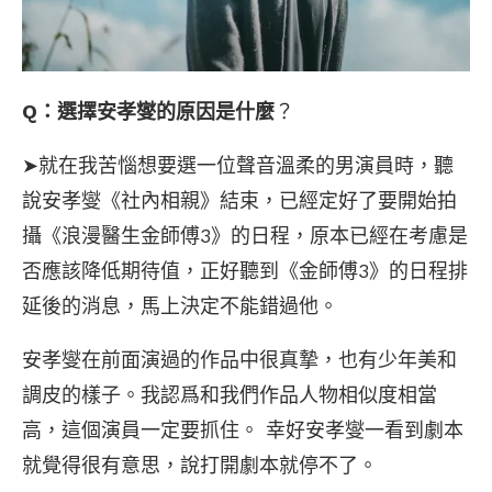
Q：選擇安孝燮的原因是什麼
？
➤就在我苦惱想要選一位聲音溫柔的男演員時，聽
說安孝燮《社內相親》結束，已經定好了要開始拍
攝《浪漫醫生金師傅3》的日程，原本已經在考慮是
否應該降低期待值，正好聽到《金師傅3》的日程排
延後的消息，馬上決定不能錯過他。
安孝燮在前面演過的作品中很真摯，也有少年美和
調皮的樣子。我認爲和我們作品人物相似度相當
高，這個演員一定要抓住。 幸好安孝燮一看到劇本
就覺得很有意思，說打開劇本就停不了。