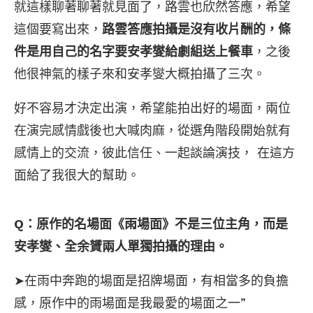
就這樣聊著聊著就見面了，路雲也欣然答應，希望
這個要寫出來，
路雲答應拍攝是沒有收片酬的，條
件是用自己的名字要安孝燮給劇組送上餐車
，之後
他很神氣的樣子來和安孝燮大概拍攝了三次。
好不容易才決定出演，希望能拍出好的場面，兩位
在演完感情戲後也大喊肉麻，從選角階段開始就有
感情上的交流，彼此信任、一起談論演技， 在這方
面給了我很大的幫助。
Q：原作的名場面《雨場面》不是三位主角，而是
安孝燮、全余贇兩人單獨拍攝的理由。
➤在雨中奔跑的場面是招牌場面，有相當多的負擔
感，原作中的雨場面是我最愛的場面之一”