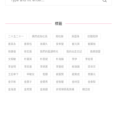
標籤
二十五二十一
偶然成為社長
南柱赫
吳藝珠
奶酪陷阱
姜其永
姜泰伍
孫錫久
安孝燮
崔元英
崔顯旭
徐康俊
徐玄振
我們的藍調時光
我的出走日記
換乘戀愛
文相敏
朴寶英
朴恩斌
朴海鎮
李伊
李姃垠
李宙明
李民基
李炳憲
李聖經
柳演錫
梁世宗
王后傘下
申敏兒
苞娜
裴聖賢
趙寅成
車勝元
金宇彬
金惠子
金憓秀
金智媛
金材昱
金泰梨
金海淑
金秀賢
金高銀
非常律師禹英禑
韓志旼