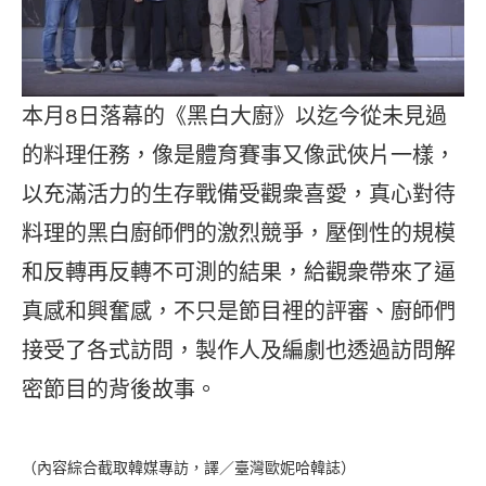
本月8日落幕的《黑白大廚》以迄今從未見過
的料理任務，像是體育賽事又像武俠片一樣，
以充滿活力的生存戰備受觀衆喜愛，真心對待
料理的黑白廚師們的激烈競爭，壓倒性的規模
和反轉再反轉不可測的結果，給觀衆帶來了逼
真感和興奮感，不只是節目裡的評審、廚師們
接受了各式訪問，製作人及編劇也透過訪問解
密節目的背後故事。
（內容綜合截取韓媒專訪，譯／臺灣歐妮哈韓誌）