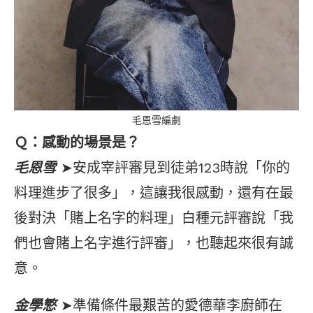
毛恩雪編劇
Ｑ：感動的場景是？
毛恩雪
➤安成宰評審見到徒弟123時說「你的
料理進步了很多」，這讓我很感動，還有在最
後對決「賭上名字的料理」白種元評審說「我
們也會賭上名字進行評審」，也聽起來很有誠
意。
金學慜
➤準備條件最艱苦的愛德華李廚師在