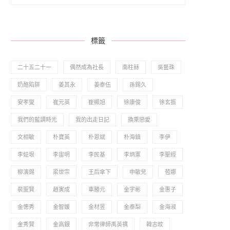
標籤
二十五二十一
偶然成為社長
南柱赫
吳藝珠
奶酪陷阱
姜其永
姜泰伍
孫錫久
安孝燮
崔元英
崔顯旭
徐康俊
徐玄振
我們的藍調時光
我的出走日記
換乘戀愛
文相敏
朴寶英
朴恩斌
朴海鎮
李伊
李姃垠
李宙明
李民基
李炳憲
李聖經
柳演錫
梁世宗
王后傘下
申敏兒
苞娜
裴聖賢
趙寅成
車勝元
金宇彬
金惠子
金憓秀
金智媛
金材昱
金泰梨
金海淑
金秀賢
金高銀
非常律師禹英禑
韓志旼