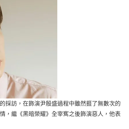
的採訪，在飾演尹殷盛過程中雖然捱了無數次的
情，繼《黑暗榮耀》全宰寯之後飾演惡人，他表