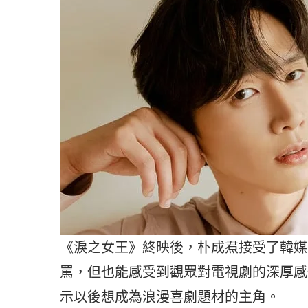
《淚之女王》終映後，朴成焄接受了韓媒
罵，但也能感受到觀眾對電視劇的深厚感
示以後想成為浪漫喜劇題材的主角。