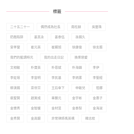
標籤
二十五二十一
偶然成為社長
南柱赫
吳藝珠
奶酪陷阱
姜其永
姜泰伍
孫錫久
安孝燮
崔元英
崔顯旭
徐康俊
徐玄振
我們的藍調時光
我的出走日記
換乘戀愛
文相敏
朴寶英
朴恩斌
朴海鎮
李伊
李姃垠
李宙明
李民基
李炳憲
李聖經
柳演錫
梁世宗
王后傘下
申敏兒
苞娜
裴聖賢
趙寅成
車勝元
金宇彬
金惠子
金憓秀
金智媛
金材昱
金泰梨
金海淑
金秀賢
金高銀
非常律師禹英禑
韓志旼