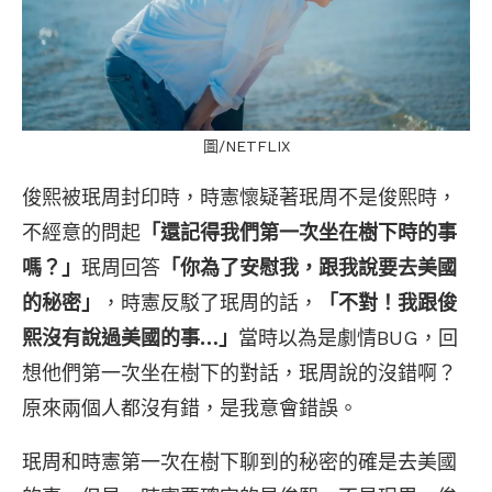
圖/NETFLIX
俊熙被珉周封印時，時憲懷疑著珉周不是俊熙時，
不經意的問起
「還記得我們第一次坐在樹下時的事
嗎？」
珉周回答
「你為了安慰我，跟我說要去美國
的秘密」
，時憲反駁了珉周的話，
「不對！我跟俊
熙沒有說過美國的事…」
當時以為是劇情BUG，回
想他們第一次坐在樹下的對話，珉周說的沒錯啊？
原來兩個人都沒有錯，是我意會錯誤。
珉周和時憲第一次在樹下聊到的秘密的確是去美國