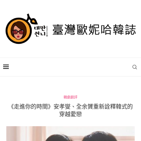
韓劇劇評
《走進你的時間》安孝燮、全余贇重新詮釋韓式的
穿越愛戀