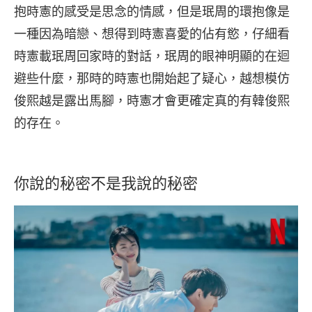
抱時憲的感受是思念的情感，但是珉周的環抱像是
一種因為暗戀、想得到時憲喜愛的佔有慾，仔細看
時憲載珉周回家時的對話，珉周的眼神明顯的在迴
避些什麼，那時的時憲也開始起了疑心，越想模仿
俊熙越是露出馬腳，時憲才會更確定真的有韓俊熙
的存在。
你說的秘密不是我說的秘密