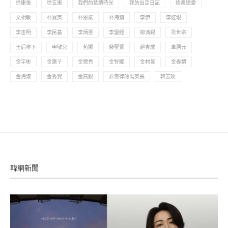
徐康俊
徐玄振
我們的藍調時光
我的出走日記
換乘戀愛
文相敏
朴寶英
朴恩斌
朴海鎮
李伊
李姃垠
李宙明
李民基
李炳憲
李聖經
柳演錫
梁世宗
王后傘下
申敏兒
苞娜
裴聖賢
趙寅成
車勝元
金宇彬
金惠子
金憓秀
金智媛
金材昱
金泰梨
金海淑
金秀賢
金高銀
非常律師禹英禑
韓志旼
韓網新聞