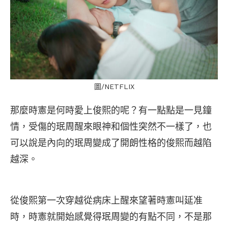
圖/NETFLIX
那麼時憲是何時愛上俊熙的呢？有一點點是一見鐘
情，受傷的珉周醒來眼神和個性突然不一樣了，也
可以說是內向的珉周變成了開朗性格的俊熙而越陷
越深。
從俊熙第一次穿越從病床上醒來望著時憲叫延准
時，時憲就開始感覺得珉周變的有點不同，不是那