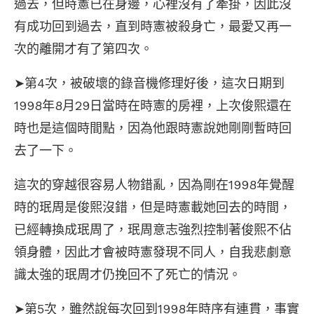
過去，但時憲已在身邊，心裡沒有了牽掛，因此沒
有成功回到過去，直到時憲被殺身亡，最愛又再一
次的離開才有了第四次。
➤第4次，被破壞的錄音機修理好後，這次日期到
1998年8月29日當時在時憲的房裡，上次俊熙還在
時也是這個時間點，因為他跟時憲說她剛剛暫時回
去了一下。
這次的穿越很容易人物錯亂，因為剛在1998年覺醒
時的珉周是俊熙沒錯，但是時憲載她回去的時間，
已經轉換成珉周了，珉周意志強烈控制著俊熙不佔
領身體，因此才會被時憲發現不同人，自我悲劇意
識太強的珉周才仍挽回不了死亡的情況。
➤第5次，雖然說每次回到1998年時序有連貫，事實