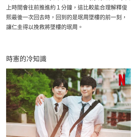
上時間會往前推進約１分鐘，這比較能合理解釋俊
熙最後一次回去時，回到的是珉周墜樓的前一刻，
讓仁圭得以挽救將墜樓的珉周。
時憲的冷知識