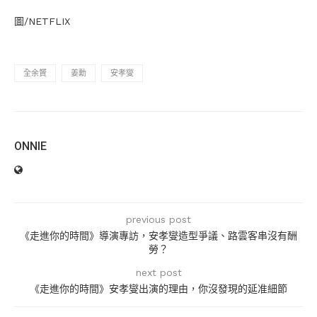
圖/NETFLIX
全余贇
姜勳
安孝燮
ONNIE
previous post
《走進你的時間》導演專訪，安孝燮造型爭議、路雲客串沒有酬
勞？
next post
《走進你的時間》安孝燮出演的理由，你沒發現的延准細節