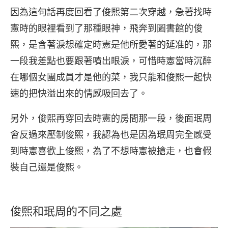
因為這句話再度回看了俊熙第二次穿越，急著找時
憲時的眼裡看到了那種眼神，飛奔到圖書館的俊
熙，是含著淚想確定時憲是他所愛著的延准的，那
一段我差點也要跟著噴出眼淚，可惜時憲當時沉醉
在哪個女團成員才是他的菜，我只能和俊熙一起快
速的把快溢出來的情感吸回去了。
另外，俊熙再穿回去時憲的房間那一段，後面珉周
會反過來壓制俊熙，我認為也是因為珉周完全感受
到時憲喜歡上俊熙，為了不想時憲被搶走，也會假
裝自己還是俊熙。
俊熙和珉周的不同之處