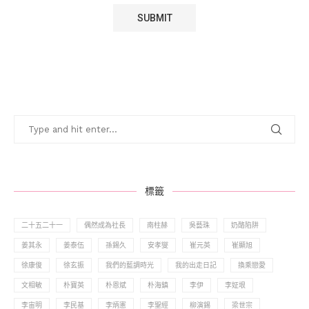
標籤
二十五二十一
偶然成為社長
南柱赫
吳藝珠
奶酪陷阱
姜其永
姜泰伍
孫錫久
安孝燮
崔元英
崔顯旭
徐康俊
徐玄振
我們的藍調時光
我的出走日記
換乘戀愛
文相敏
朴寶英
朴恩斌
朴海鎮
李伊
李姃垠
李宙明
李民基
李炳憲
李聖經
柳演錫
梁世宗