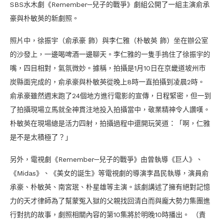
SBS水木劇《Remember─兒子的戰爭》劇組公開了一組主演俞承
豪與朴敏英的新劇照。
照片中，徐振宇（俞承豪 飾）與李仁雅（朴敏英 飾）坐在辦公室
的沙發上，一邊喝啤酒一邊聊天。李仁雅的一隻手摀住了徐振宇的
嘴，四目相對，氣氛微妙。據稱，拍攝是1月10日在京畿道坡州市
炭縣面完成的，俞承豪與朴敏英從晚上8時一直拍攝到凌晨2時。
俞承豪雖然週末跑了24個地方進行電影的宣傳，日程緊密，但一到
了拍攝現場立馬就全神貫注地投入拍攝當中，敬業精神令人讚嘆。
朴敏英在現場總是活力四射，拍攝過程中還開玩笑道：「啊，仁雅
是不是太積極了？」
另外，電視劇《Remember─兒子的戰爭》由曾執導《巨人》、
《Midas》、《美女的誕生》等電視劇的導演李昌民執導，演員俞
承豪、朴敏英、南宮珉、朴星雄等主演。該劇講述了擁有絕對記憶
力的天才律師為了幫蒙冤入獄的父親找回清白而與龐大勢力集團進
行對抗的故事，劇照相關內容的第10集將於明晚10時播出。 （責