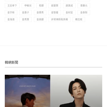
王后傘下
申敏兒
苞娜
裴聖賢
趙寅成
車勝元
金宇彬
金惠子
金憓秀
金智媛
金材昱
金泰梨
金海淑
金秀賢
金高銀
非常律師禹英禑
韓志旼
韓網新聞