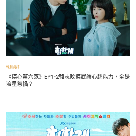
韓劇劇評
《摸心第六感》EP1-2韓志旼摸屁讀心超能力，全是
流星惹禍？