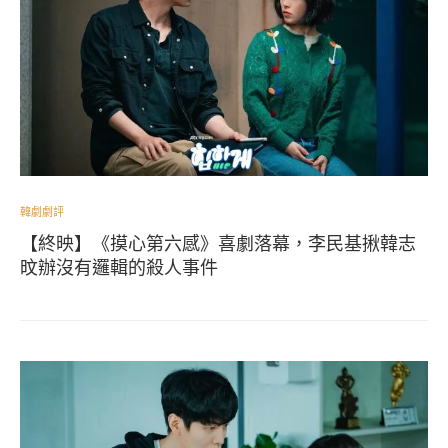
韓劇劇評
【終映】《摸心第六感》喜劇落幕，李民基揪韓志
旼辦沒有邏輯的殺人事件