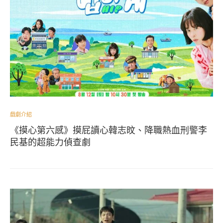
戲劇介紹
《摸心第六感》摸屁讀心韓志旼、降職熱血刑警李
民基的超能力偵查劇