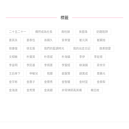
標籤
二十五二十一
偶然成為社長
南柱赫
吳藝珠
奶酪陷阱
姜其永
姜泰伍
孫錫久
安孝燮
崔元英
崔顯旭
徐康俊
徐玄振
我們的藍調時光
我的出走日記
換乘戀愛
文相敏
朴寶英
朴恩斌
朴海鎮
李伊
李姃垠
李宙明
李民基
李炳憲
李聖經
柳演錫
梁世宗
王后傘下
申敏兒
苞娜
裴聖賢
趙寅成
車勝元
金宇彬
金惠子
金憓秀
金智媛
金材昱
金泰梨
金海淑
金秀賢
金高銀
非常律師禹英禑
韓志旼