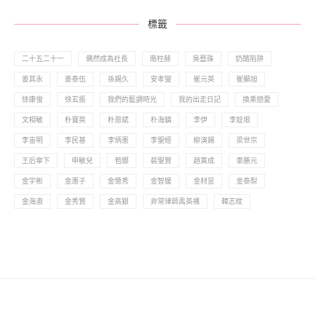
標籤
二十五二十一
偶然成為社長
南柱赫
吳藝珠
奶酪陷阱
姜其永
姜泰伍
孫錫久
安孝燮
崔元英
崔顯旭
徐康俊
徐玄振
我們的藍調時光
我的出走日記
換乘戀愛
文相敏
朴寶英
朴恩斌
朴海鎮
李伊
李姃垠
李宙明
李民基
李炳憲
李聖經
柳演錫
梁世宗
王后傘下
申敏兒
苞娜
裴聖賢
趙寅成
車勝元
金宇彬
金惠子
金憓秀
金智媛
金材昱
金泰梨
金海淑
金秀賢
金高銀
非常律師禹英禑
韓志旼