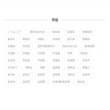
標籤
二十五二十一
偶然成為社長
南柱赫
吳藝珠
奶酪陷阱
姜其永
姜泰伍
孫錫久
安孝燮
崔元英
崔顯旭
徐康俊
徐玄振
我們的藍調時光
我的出走日記
換乘戀愛
文相敏
朴寶英
朴恩斌
朴海鎮
李伊
李姃垠
李宙明
李民基
李炳憲
李聖經
柳演錫
梁世宗
王后傘下
申敏兒
苞娜
裴聖賢
趙寅成
車勝元
金宇彬
金惠子
金憓秀
金智媛
金材昱
金泰梨
金海淑
金秀賢
金高銀
非常律師禹英禑
韓志旼