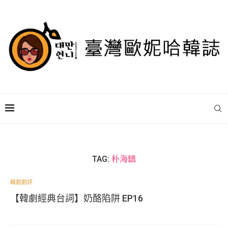
TAG:
朴海鎮
韓劇劇評
【韓劇經典台詞】奶酪陷阱 EP16