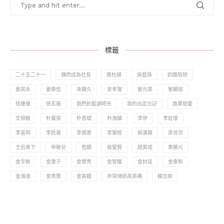
標籤
二十五二十一
偶然成為社長
南柱赫
吳藝珠
奶酪陷阱
姜其永
姜泰伍
孫錫久
安孝燮
崔元英
崔顯旭
徐康俊
徐玄振
我們的藍調時光
我的出走日記
換乘戀愛
文相敏
朴寶英
朴恩斌
朴海鎮
李伊
李姃垠
李宙明
李民基
李炳憲
李聖經
柳演錫
梁世宗
王后傘下
申敏兒
苞娜
裴聖賢
趙寅成
車勝元
金宇彬
金惠子
金憓秀
金智媛
金材昱
金泰梨
金海淑
金秀賢
金高銀
非常律師禹英禑
韓志旼