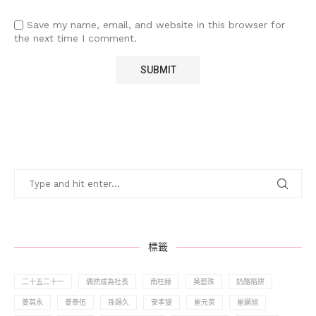
Save my name, email, and website in this browser for
the next time I comment.
標籤
二十五二十一
偶然成為社長
南柱赫
吳藝珠
奶酪陷阱
姜其永
姜泰伍
孫錫久
安孝燮
崔元英
崔顯旭