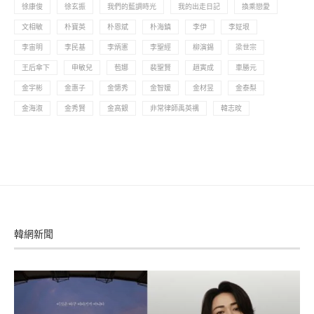
徐康俊
徐玄振
我們的藍調時光
我的出走日記
換乘戀愛
文相敏
朴寶英
朴恩斌
朴海鎮
李伊
李姃垠
李宙明
李民基
李炳憲
李聖經
柳演錫
梁世宗
王后傘下
申敏兒
苞娜
裴聖賢
趙寅成
車勝元
金宇彬
金惠子
金憓秀
金智媛
金材昱
金泰梨
金海淑
金秀賢
金高銀
非常律師禹英禑
韓志旼
韓網新聞