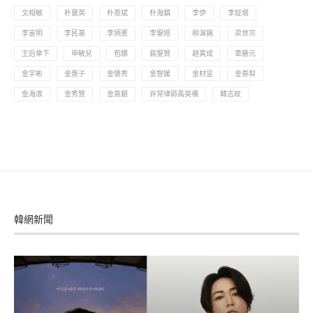
文相敏
朴寶英
朴恩斌
朴海鎮
李伊
李姃垠
李宙明
李民基
李炳憲
李聖經
柳演錫
梁世宗
王后傘下
申敏兒
苞娜
裴聖賢
趙寅成
車勝元
金宇彬
金惠子
金憓秀
金智媛
金材昱
金泰梨
金海淑
金秀賢
金高銀
非常律師禹英禑
韓志旼
韓網新聞