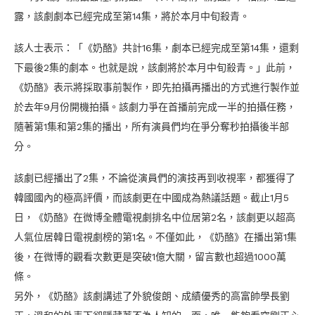
露，該劇劇本已經完成至第14集，將於本月中旬殺青。
該人士表示：「《奶酪》共計16集，劇本已經完成至第14集，還剩
下最後2集的劇本。也就是說，該劇將於本月中旬殺青。」此前，
《奶酪》表示將採取事前製作，即先拍攝再播出的方式進行製作並
於去年9月份開機拍攝。該劇力爭在首播前完成一半的拍攝任務，
隨著第1集和第2集的播出，所有演員們均在爭分奪秒拍攝後半部
分。
該劇已經播出了2集，不論從演員們的演技再到收視率，都獲得了
韓國國內的極高評價，而該劇更在中國成為熱議話題。截止1月5
日，《奶酪》在微博全體電視劇排名中位居第2名，該劇更以超高
人氣位居韓日電視劇榜的第1名。不僅如此，《奶酪》在播出第1集
後，在微博的觀看次數更是突破1億大關，留言數也超過1000萬
條。
另外，《奶酪》該劇講述了外貌俊朗、成績優秀的高富帥學長劉