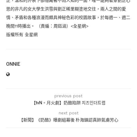
正，溫和的外表下卻隱藏著不為人知的一面，唯一能夠看穿劉正心
思的非凡的女大學生洪雪與劉正稀里糊塗地交往，兩人之間的愛
情、矛盾和各種浪漫而頗具神秘色彩的校園故事，於每週一、週二
晚間11時播出。 （責編：周鈺涵）<全星網>
版權所有 全星網
ONNIE
previous post
【tvN。月火劇】奶酪陷阱 치즈인더트랩
next post
【新聞】《奶酪》曝劇組幕後 朴海鎮認真帥氣虜芳心