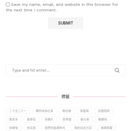
Save my name, email, and website in this browser for
the next time I comment.
標籤
二十五二十一
偶然成為社長
南柱赫
吳藝珠
奶酪陷阱
姜其永
姜泰伍
孫錫久
安孝燮
崔元英
崔顯旭
徐康俊
徐玄振
我們的藍調時光
我的出走日記
換乘戀愛