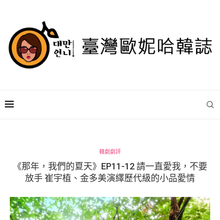
韓劇劇評
《那年，我們的夏天》EP11-12 請一直愛我，不要
放手 崔宇植、金多美演繹歷代級的小品愛情