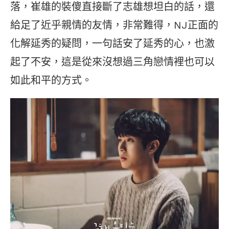
落，崔雄的裝傻直接斷了志雄想坦白的話，還
給足了近乎親情的友情，非常難得，NJ正面的
化解延秀的疑問，一句話安了延秀的心，也激
起了不安，這是從來沒想過三角戀情裡也可以
如此和平的方式。