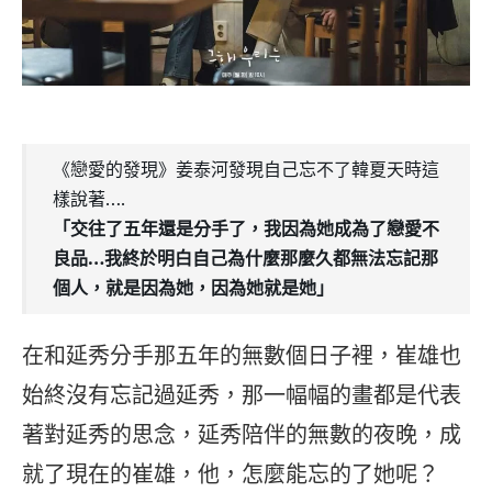
《戀愛的發現》姜泰河發現自己忘不了韓夏天時這
樣說著….
「交往了五年還是分手了，我因為她成為了戀愛不
良品…我終於明白自己為什麼那麼久都無法忘記那
個人，就是因為她，因為她就是她」
在和延秀分手那五年的無數個日子裡，崔雄也
始終沒有忘記過延秀，那一幅幅的畫都是代表
著對延秀的思念，延秀陪伴的無數的夜晚，成
就了現在的崔雄，他，怎麼能忘的了她呢？