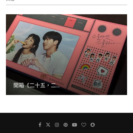
開箱《二十五，二...