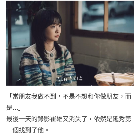
「當朋友我做不到，不是不想和你做朋友，而
是…」
最後一天的錄影崔雄又消失了，依然是延秀第
一個找到了他。