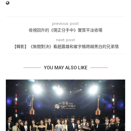
previous post
收視回升的《現正分手中》實質平淡收場
next post
【韓影】《無間對決》看趙震雄和崔宇植跨越黑白的兄弟情
YOU MAY ALSO LIKE