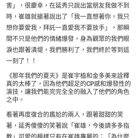
害」，很慶幸，在延秀只說出當朋友我做不到
時，崔雄就搶著說出了「我一直想著你，我只
想你要愛我，拜託一直愛我不要放手」，那瞬
間不只是他們的情緒爆發，身為觀眾的我們眼
淚也跟著潰堤，我們勝利了，我們終於等到這
一刻了！！
《那年我們的夏天》是崔宇植和金多美來詮釋
真的太棒了，因為他們超足的CP感和爆發性的
演技，讓我們能完完全全的融入了他們的角色
之中。
看著再度復合的尷尬的兩人，跟著甜甜的笑
著，延秀傻傻的笑著說「崔雄，今後請多多指
教」可愛的模樣只有在崔雄專屬的；「為什麼