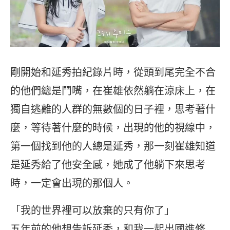
剛開始和延秀拍紀錄片時，從頭到尾完全不合
的他們總是鬥嘴，在崔雄依然躺在涼床上，在
獨自逃離的人群的無數個的日子裡，思考著什
麼，等待著什麼的時候，出現的他的視線中，
第一個找到他的人總是延秀，那一刻崔雄知道
是延秀給了他安全感，她成了他躺下來思考
時，一定會出現的那個人。
「我的世界裡可以放棄的只有你了」
五年前的他想告訴延秀，和我一起出國進修