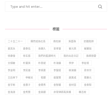
標籤
二十五二十一
偶然成為社長
南柱赫
吳藝珠
奶酪陷阱
姜其永
姜泰伍
孫錫久
安孝燮
崔元英
崔顯旭
徐康俊
徐玄振
我們的藍調時光
我的出走日記
換乘戀愛
文相敏
朴寶英
朴恩斌
朴海鎮
李伊
李姃垠
李宙明
李民基
李炳憲
李聖經
柳演錫
梁世宗
王后傘下
申敏兒
苞娜
裴聖賢
趙寅成
車勝元
金宇彬
金惠子
金憓秀
金智媛
金材昱
金泰梨
金海淑
金秀賢
金高銀
非常律師禹英禑
韓志旼