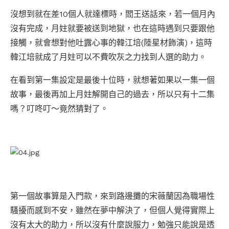
沒想到就在差10個人就達標時，閻王送話來，若一個月內
沒有完成，月妵就要被送到地獄，也在這時遇到只要跟他
接觸，就會想對他吐露心事的韓江培(陸星材飾演)，這時
韓江培就成了月妵可以不費吹灰之力找到人選的助力。
在看到第一集設定是最後十位時，就想著如果以一集一個
故事，最後再加上月妵解開自己的過去，所以只有十二集
嗎？叮咚叮～竟然猜對了。
第一個故事算是入門款，來到路邊攤的宋薇蘭因為職場性
騷擾而感到不安，雖然在夢中解決了，但個人覺得實際上
沒有太大的助力，所以沒有什麼說服力，勉強只能說是透