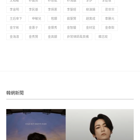
文相敏
朴寶英
朴恩斌
朴海鎮
李伊
李姃垠
李宙明
李民基
李炳憲
李聖經
柳演錫
梁世宗
王后傘下
申敏兒
苞娜
裴聖賢
趙寅成
車勝元
金宇彬
金惠子
金憓秀
金智媛
金材昱
金泰梨
金海淑
金秀賢
金高銀
非常律師禹英禑
韓志旼
韓網新聞