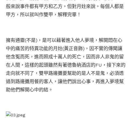
般來說事件都有甲方和乙方，但對月妵來說，每個人都是
甲方，所以就叫作雙甲，解釋完畢！
擁有通靈(不是)，是可以藉著進入他人夢境，解開悶在心
中的痛苦的特異功能的月妵(黃正音飾)，因不實的傳聞讓
他含冤而死，進而照成十萬人的死亡，因而非人非鬼的留
在人間，這樣的起頭雖然有著德魯納酒店的FU，接下來的
走向就不同了，雙甲路邊攤要幫助的是人不是鬼，必須透
過到路邊攤用餐的客人，讓他們說出心事，再進入夢境幫
助他們解開心中的結。