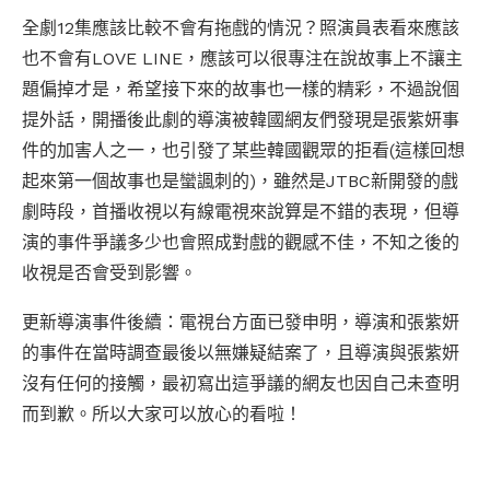
全劇12集應該比較不會有拖戲的情況？照演員表看來應該
也不會有LOVE LINE，應該可以很專注在說故事上不讓主
題偏掉才是，希望接下來的故事也一樣的精彩，不過說個
提外話，開播後此劇的導演被韓國網友們發現是張紫妍事
件的加害人之一，也引發了某些韓國觀眾的拒看(這樣回想
起來第一個故事也是蠻諷刺的)，雖然是JTBC新開發的戲
劇時段，首播收視以有線電視來說算是不錯的表現，但導
演的事件爭議多少也會照成對戲的觀感不佳，不知之後的
收視是否會受到影響。
更新導演事件後續：電視台方面已發申明，導演和張紫妍
的事件在當時調查最後以無嫌疑結案了，且導演與張紫妍
沒有任何的接觸，最初寫出這爭議的網友也因自己未查明
而到歉。所以大家可以放心的看啦！