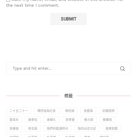
the next time I comment.
標籤
二十五二十一
偶然成為社長
南柱赫
吳藝珠
奶酪陷阱
姜其永
姜泰伍
孫錫久
安孝燮
崔元英
崔顯旭
徐康俊
徐玄振
我們的藍調時光
我的出走日記
換乘戀愛