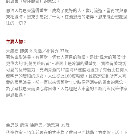
的恩東（金莎朗飾）的思念。
恩浩因為恩東獲得重生，成為了更好的人，歲月流逝，當再次與恩
東相遇時，恩東卻忘記了一切，在池恩浩的陪伴下恩東能否想起過
往的一切？
主要人物：
朱鎮模 飾演 池恩浩／朴賢秀 37歲
著名電影演員。有著對一個女人盲目的熱情，是比“偉大的蓋茨”比
更偉大的“純情男終結者”。表面上是冷漠的鐵壁男，實際有著親切
可愛的反轉魅力。充滿青澀的17歲時命運般地遇到了有著比任何人
都明亮的雙眼的少女，人生從此180度轉變。雖然是受到所有人喜
愛的國民演員，卻一直以來懷著對年少時突然消失的恩東的思念。
為了尋找恩東而決心寫自傳，因為經紀人東奎的介紹而與代筆作家
靜恩相遇。
金思朗 飾演 徐靜恩／池恩東
33歲
代筆作家。10年前現在的丈夫為了救自己而轉動了方向盤，活了下