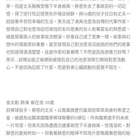
來。但是丈夫胸椎受傷下半身麻痺。靜恩失去了事故前的一切記
憶，得了逆行性記憶喪失外傷症候群。與10歲的兒子拉日和丈夫一
起過著辛苦但幸福的生活。某天成了演員池恩浩自傳的代筆作家。
發現自己對池恩浩迫切尋找的名叫恩東的女人有著莫名的熟悉感。
總是寫著兩人的故事就流眼淚。好像自己成了恩東一樣，故事與幻
想中的場面奇妙重疊，甚至發現自己對池恩浩沒說過的他們的故事
也知道得清清楚楚。這是作家的素養嗎？不然是因為想像力好嗎？
某天…自傳出版之後開始被接近自己的池恩浩吸引開始對恩浩動
心。不是因為記起了什麼，而是對者心臟跳動的感覺不陌生。
金太勳 飾演 崔在浩
35歲
前棒球投手，靜恩的丈夫。以鳳凰旗歷代最高防禦率為豪的希望之
星，被選為出戰美國職業棒球聯賽的0順位，作為職業選手的未來
一片坦蕩，但某天因為遭遇交通事故而下半身麻痺。性情溫和，對
靜恩的愛始終如一。但看著靜恩的眼神不知為什麼像藏著悲傷的秘