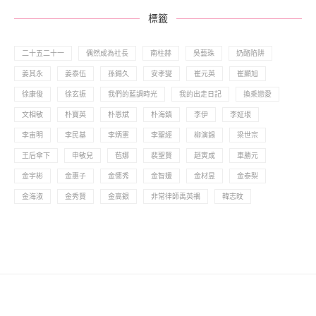
標籤
二十五二十一
偶然成為社長
南柱赫
吳藝珠
奶酪陷阱
姜其永
姜泰伍
孫錫久
安孝燮
崔元英
崔顯旭
徐康俊
徐玄振
我們的藍調時光
我的出走日記
換乘戀愛
文相敏
朴寶英
朴恩斌
朴海鎮
李伊
李姃垠
李宙明
李民基
李炳憲
李聖經
柳演錫
梁世宗
王后傘下
申敏兒
苞娜
裴聖賢
趙寅成
車勝元
金宇彬
金惠子
金憓秀
金智媛
金材昱
金泰梨
金海淑
金秀賢
金高銀
非常律師禹英禑
韓志旼