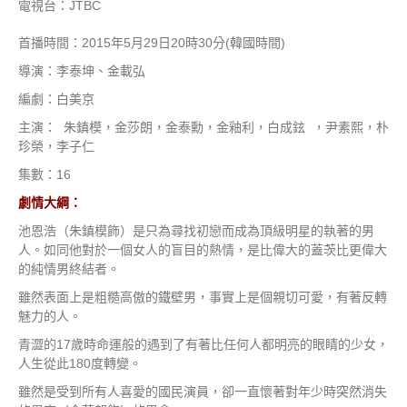
電視台：JTBC
首播時間：2015年5月29日20
時30分(韓國時間)
導演：李泰坤、金載弘
編劇：白美京
主演： 朱鎮模，金莎朗，金泰勳，金釉利，白成鉉 ，尹素熙，朴
珍榮，李子仁
集數：16
劇情大綱：
池恩浩（朱鎮模飾）是只為尋找初戀而成為頂級明星的執著的男
人。如同他對於一個女人的盲目的熱情，是比偉大的蓋茨比更偉大
的純情男終結者。
雖然表面上是粗糙高傲的鐵壁男，事實上是個親切可愛，有著反轉
魅力的人。
青澀的17歲時命運般的遇到了有著比任何人都明亮的眼睛的少女，
人生從此180度轉變。
雖然是受到所有人喜愛的國民演員，卻一直懷著對年少時突然消失