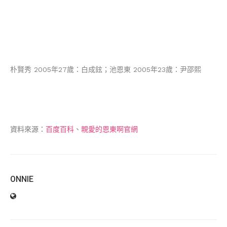
朴賢秀
2005年27歲：白成鉉
；
池恩東 2005年
23歲
：尹邵熙
資料來源：
百度百科
、
親愛的恩東啊官網
ONNIE