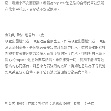
密，看起來不安而孤獨。看著為topstar池恩浩的自傳代筆並沉浸
在故事中靜恩，更是被不安感籠罩。
金釉利 飾演 趙書玲
37歲
明聖集團繼承者，明聖酒店企劃室長。作為明聖集團繼承者，明聖
酒店企劃室長，是個擁有美貌知性甚至財力的人。雖然優雅的女​​神
外貌中有著非凡魅力和讓人直冒冷氣的冰冷性格，卻對對自己毫不
關心的topstar池恩浩非常熱情。雖然擁有一切，獨獨不能擁有池
恩浩的心而痛苦，對恩東有著強烈的嫉妒。得知池恩浩為了尋找池
恩東甚至要寫自傳，為了佔有池恩浩開始發動惡女本能。
朴賢秀 1995年17歲：
朴珍榮；池恩東
1995年
13歲
：李子仁