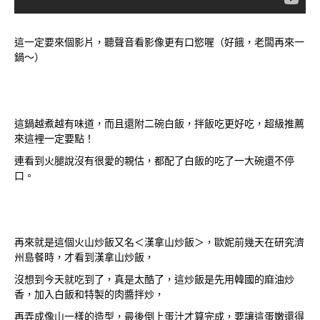
這一定要來個影片，聽聲音看影像更有口慾喔（好餓，老闆再來一
鍋～）
這鍋越煮越有味道，而且還附二碗白飯，拌飯吃更好吃，超級推薦
來這裡一定要點！
連看到火腿說沒有很愛的親估，
都配了白飯的吃了一大碗還不停
口。
再來就是這個火山炒飯又名＜漢拿山炒飯＞，歐妮前幾天在研究濟
州島餐時，才看到漢拿山炒飯，
沒想到今天就吃到了，真是太酷了，這炒飯是先用韓國的麻油炒
香，加入白飯和特製的肉醬拌炒，
再弄成像山一樣的造型，最後倒上蛋汁才算完成，要讓這蛋嫩還得