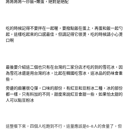
將將將將～炒飯+嫩蛋，絕對是絕配
吃的時候記得不要拌在一起喔，要撥點飯在蛋上，再蛋和飯一起勺
起，這樣吃起來的口感最佳，
但請記得它很燙，吃的時候請小心燙
口啊
最後要介紹這二個也只有在台灣的二家分店才吃的到的雪花冰，
因
為雪花冰還是用台灣的冰，比起在韓國吃雪冰，這冰品的奶味會重
些，
旁邊的麻薯很Ｑ彈，口味的部份，有紅豆和豆粉冰二種，
冰的部份
都一樣，只有料加的不同，甜度來說紅豆會甜一些，如果怕太甜的
人可以點豆粉冰
這整餐下來，四個人吃飽到不行，這量應該是6-8人的食量了，但