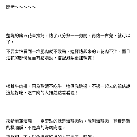
開烤～～～～～
整塊的豬五花直接烤，烤了八分熟一一剪開，再烤一會兒，就可以
了，
不要害怕看到一堆肥肉就不敢點，這樣烤起來的五花肉不油，而且
油花的部份反而有點嚼勁，搭配鳳梨更加輕爽！
帶骨牛肉排，因為歐妮不吃牛，這個我跳過，不過一起去的親估說
這超好吃，吃牛肉的人推薦點看看喔！
來新麻蒲海鷗，一定要點的就是海鷗肉啦，說叫海鷗肉，其實是豬
的橫隔膜，不是真的海鷗肉喔，
再聲明一下，以免還沒吃過的人誤會了，呵呵，