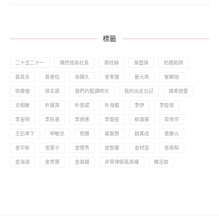
標籤
二十五二十一
偶然成為社長
南柱赫
吳藝珠
奶酪陷阱
姜其永
姜泰伍
孫錫久
安孝燮
崔元英
崔顯旭
徐康俊
徐玄振
我們的藍調時光
我的出走日記
換乘戀愛
文相敏
朴寶英
朴恩斌
朴海鎮
李伊
李姃垠
李宙明
李民基
李炳憲
李聖經
柳演錫
梁世宗
王后傘下
申敏兒
苞娜
裴聖賢
趙寅成
車勝元
金宇彬
金惠子
金憓秀
金智媛
金材昱
金泰梨
金海淑
金秀賢
金高銀
非常律師禹英禑
韓志旼