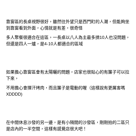
靠窗區的長桌視野很好，雖然往外望只是西門町的人潮，但能夠坐
到靠窗看到外面，心情就是有差，很奇怪
多人聚餐很適合在這區，一長桌以八人為主最多擠10人也沒問題，
但還是四人一爐，是4-10人都適合的區域
如果擔心靠窗區會有太陽曬的問題，店家也很貼心的有簾子可以拉
下來，
不用擔心會揮汗烤肉，而且簾子是電動的喔（這樣說有更厲害嗎
XDDDD)
在中間休息沙發的另一邊，是有小隔間的沙發區，剛剛拍的二區只
是店內的一半空間，這樣有感覺店很大吧！