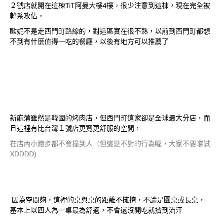
２號店就開在這棟TiT阿曼大樓4樓，很少注意到這棟，現在完全被
韓系攻佔，
歐妮不是走西門町路線的，對這區實在很不熟，以前到西門町都想
不到有什麼值得一吃的餐廳，以後有地方可以推薦了
新麻蒲雖然是韓國的烤肉店，但西門町這家卻是全球最大分店，而
且這裡有比台灣１號店更寬更舒服的空間，
在店內小跑步都不會撞到人（但這是不對的行為喔，大家不要嚐試
XDDDD)
因為空間夠，這裡的桌與桌的距離不擁擠，不論是圓桌或長桌，
基本上以四人為一桌最為舒適，不會還沒開吃就擠到流汗