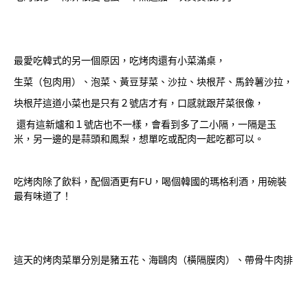
最愛吃韓式的另一個原因，吃烤肉還有小菜滿桌，
生菜（包肉用）、泡菜、黃豆芽菜、沙拉、块根芹、馬鈴薯沙拉，
块根芹這道小菜也是只有２號店才有，口感就跟芹菜很像，
還有這新爐和１號店也不一樣，會看到多了二小隔，一隔是玉
米，另一邊的是蒜頭和鳳梨，
想單吃或配肉一起吃都可以。
吃烤肉除了飲料，配個酒更有FU，喝個韓國的瑪格利酒，用碗裝
最有味道了！
這天的烤肉菜單分別是豬五花、海鷗肉（橫隔膜肉）、帶骨牛肉排