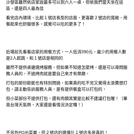
沙發區雖然依店家說最多可以到六人一桌，但依我們當天坐在這
區，還是四人最為佳
看完店內環境，比起１號店長型的店面，更喜歡２號店的寬敞，用
餐起來也舒服很多，感覺可以吃的更多了！
近場前先看看店家的用餐方式，一人低消390元，最少的用餐人數
是2人起跳，和１號店是相同的
雖然不提供桌邊燒烤服務，但如果不知道怎麼烤，還是可以尋問服
務人員的，不過烤肉就是要自己來才有樂趣，
打包的部份歐妮也有特別問過，如果真的吃不完又覺得太浪費想打
包，請主動告訴服務人員，是有提供餐盒可以打包的，
但小菜部份不提供打包，還有肉類其實是比較不建議打包喔！（畢
竟台灣天氣熱，大家還是看情況決定囉！）
不另外PO出菜單，但２號店的選擇比１號店多是真的！