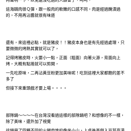
這海鷗肉很Ｑ彈，跟一般肉的軟嫩的口感不同，肉是經過醃漬過
的，不用再沾醬就很有味道
還有，來這裡必點，就是豬皮！！豬皮本身也是有先經過處理，只
要微微的烤熱其實就可以了，
記得烤豬皮時，火要小一點，正面（粗面）向著火源，背面向上
烤，大概有點捲就可以剪開，
一先吃原味，二再沾黃豆粉更加美味呢！吃到這裡大家都飽的差不
多了
但接下來重頭戲才要上場。。。。
部隊鍋～～～～在台灣沒看過這樣的部隊鍋吧？和想像的不一樣，
除了美味，還外加了視覺
這鍋用了四種不同的火腿肉堆的像坐小山，上桌後再倒入豆芽高湯