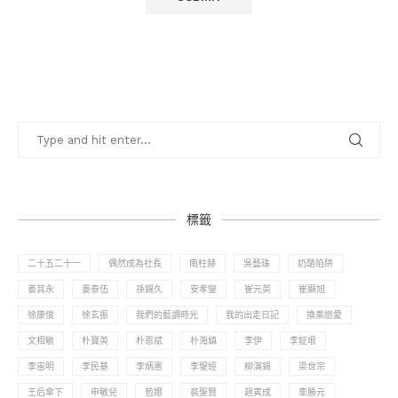
標籤
二十五二十一
偶然成為社長
南柱赫
吳藝珠
奶酪陷阱
姜其永
姜泰伍
孫錫久
安孝燮
崔元英
崔顯旭
徐康俊
徐玄振
我們的藍調時光
我的出走日記
換乘戀愛
文相敏
朴寶英
朴恩斌
朴海鎮
李伊
李姃垠
李宙明
李民基
李炳憲
李聖經
柳演錫
梁世宗
王后傘下
申敏兒
苞娜
裴聖賢
趙寅成
車勝元