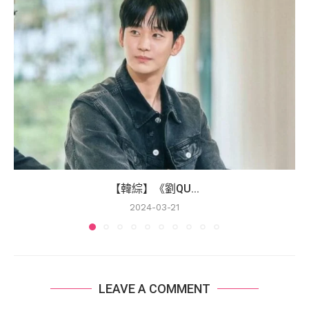
【韓綜】《劉QU...
2024-03-21
LEAVE A COMMENT