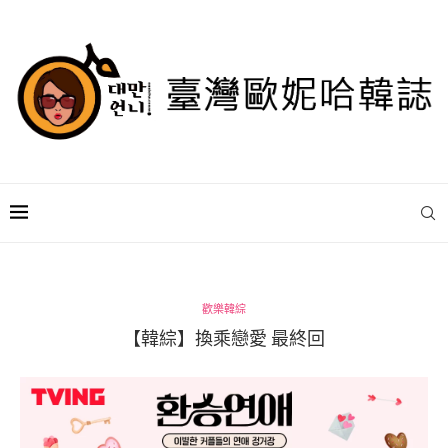
歡樂韓綜
【韓綜】換乘戀愛 最終回