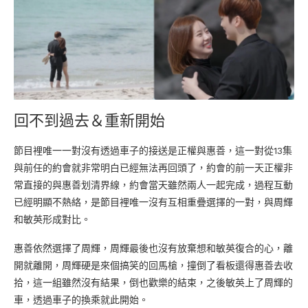
回不到過去＆重新開始
節目裡唯一一對沒有透過車子的接送是正權與惠善，這一對從13集
與前任的約會就非常明白已經無法再回頭了，約會的前一天正權非
常直接的與惠善划清界線，約會當天雖然兩人一起完成，過程互動
已經明顯不熱絡，是節目裡唯一沒有互相重疊選擇的一對，與周輝
和敏英形成對比。
惠善依然選擇了周輝，周輝最後也沒有放棄想和敏英復合的心，離
開就離開，周輝硬是來個搞笑的回馬槍，撞倒了看板還得惠善去收
拾，這一組雖然沒有結果，倒也歡樂的結束，之後敏英上了周輝的
車，透過車子的換乘就此開始。