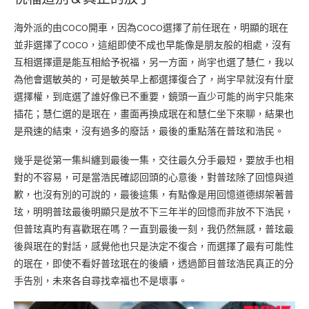
海外派的由COCO開車，因為COCO選擇了前任珉在，明顯的珉在
並非選擇了COCO，這組即使不成也早能像是朋友般的相處，沒有
互相選擇還是能互相給予祝福，另一方面，尚宇也選了慧仁，我以
為他會選敏英的，可是敏英早上都選擇復合了，尚宇早就沒有什麼
選擇權，到底選了誰好像已不重要，鏡頭一直少可能的尚宇只能來
插花；慧仁選的是珉在，畫面再換成珉在和慧仁坐下來聊，結果也
是飛速的結束，沒有過多的廢話，最後的重點落在普玹和浩民。
幾乎是從第一集糾纏到最後一集，交往最久分手最短，要放手也相
對的不容易，可是當浩民確認回頭的心意後，對普玹除了回憶與道
歉，也沒有別的可說的，最後這集，有點像是用回憶道德綁架著普
玹，明明普玹最後明顯只是放不下三年半的回憶而非放不下浩民，
但普玹真旳有喜歡珉在嗎？一直到最後一刻，我仍然無感，普玹最
後與珉在的對話，感覺他也只是決定不復合，而選擇了最有可能性
的珉在，即使不看好普玹珉在的後續，透過節目普玹浩民真正的分
手告別，未來各自尋找幸福也不是壞事。