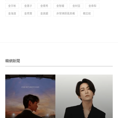
金宇彬
金惠子
金憓秀
金智媛
金材昱
金泰梨
金海淑
金秀賢
金高銀
非常律師禹英禑
韓志旼
韓網新聞