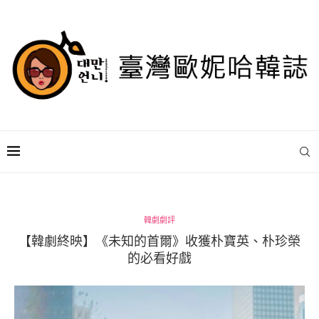
韓劇劇評
【韓劇終映】《未知的首爾》收獲朴寶英、朴珍榮
的必看好戲