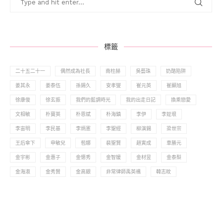
標籤
二十五二十一
偶然成為社長
南柱赫
吳藝珠
奶酪陷阱
姜其永
姜泰伍
孫錫久
安孝燮
崔元英
崔顯旭
徐康俊
徐玄振
我們的藍調時光
我的出走日記
換乘戀愛
文相敏
朴寶英
朴恩斌
朴海鎮
李伊
李姃垠
李宙明
李民基
李炳憲
李聖經
柳演錫
梁世宗
王后傘下
申敏兒
苞娜
裴聖賢
趙寅成
車勝元
金宇彬
金惠子
金憓秀
金智媛
金材昱
金泰梨
金海淑
金秀賢
金高銀
非常律師禹英禑
韓志旼