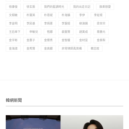
徐康俊
徐玄振
我們的藍調時光
我的出走日記
換乘戀愛
文相敏
朴寶英
朴恩斌
朴海鎮
李伊
李姃垠
李宙明
李民基
李炳憲
李聖經
柳演錫
梁世宗
王后傘下
申敏兒
苞娜
裴聖賢
趙寅成
車勝元
金宇彬
金惠子
金憓秀
金智媛
金材昱
金泰梨
金海淑
金秀賢
金高銀
非常律師禹英禑
韓志旼
韓網新聞