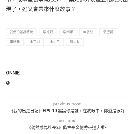
現了，她又會帶來什麼故事？
我們的藍調時光
李姃垠
李炳憲
申敏兒
裴聖賢
車勝元
金宇彬
金惠子
韓志旼
ONNIE
previous post
《我的出走日記》EP9-10 無論你是誰，在我眼中，你還是很好
next post
《偶然成為社長2》偽會長金憓秀來巡店啦~