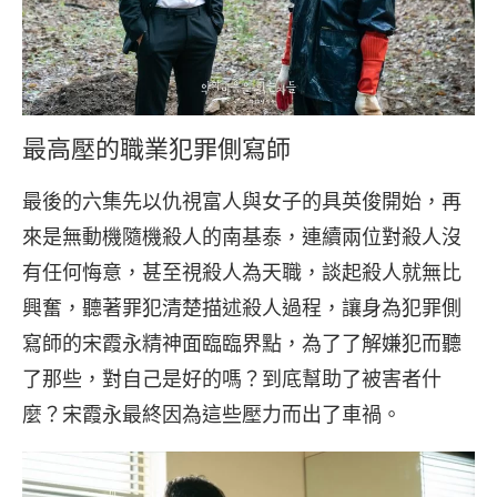
最高壓的職業犯罪側寫師
最後的六集先以仇視富人與女子的具英俊開始，再
來是無動機隨機殺人的南基泰，連續兩位對殺人沒
有任何悔意，甚至視殺人為天職，談起殺人就無比
興奮，聽著罪犯清楚描述殺人過程，讓身為犯罪側
寫師的宋霞永精神面臨臨界點，為了了解嫌犯而聽
了那些，對自己是好的嗎？到底幫助了被害者什
麼？宋霞永最終因為這些壓力而出了車禍。