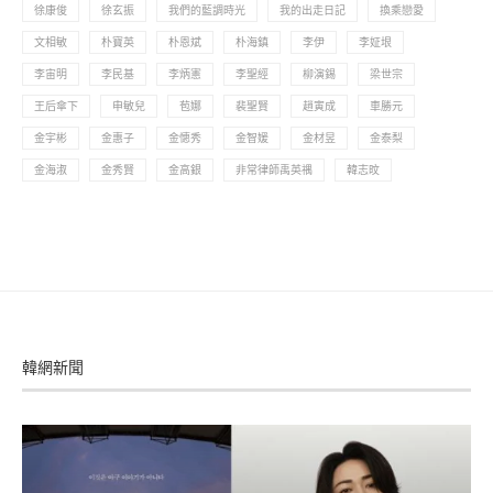
徐康俊
徐玄振
我們的藍調時光
我的出走日記
換乘戀愛
文相敏
朴寶英
朴恩斌
朴海鎮
李伊
李姃垠
李宙明
李民基
李炳憲
李聖經
柳演錫
梁世宗
王后傘下
申敏兒
苞娜
裴聖賢
趙寅成
車勝元
金宇彬
金惠子
金憓秀
金智媛
金材昱
金泰梨
金海淑
金秀賢
金高銀
非常律師禹英禑
韓志旼
韓網新聞