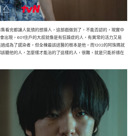
每集看完都讓人氣憤的想揍人，這部戲做到了，不能否認的，現實中
裡才會出現，601住戶的大叔就像是有狂躁症的人，有異常的活力又易
過成為了感染者，但全棟最該送醫的根本是他，而1202的阿珠媽就
都該聽他的人，怎麼樣才能治的了這樣的人，很難，就是只能祈禱在