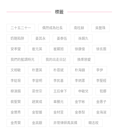
標籤
二十五二十一
偶然成為社長
南柱赫
吳藝珠
奶酪陷阱
姜其永
姜泰伍
孫錫久
安孝燮
崔元英
崔顯旭
徐康俊
徐玄振
我們的藍調時光
我的出走日記
換乘戀愛
文相敏
朴寶英
朴恩斌
朴海鎮
李伊
李姃垠
李宙明
李民基
李炳憲
李聖經
柳演錫
梁世宗
王后傘下
申敏兒
苞娜
裴聖賢
趙寅成
車勝元
金宇彬
金惠子
金憓秀
金智媛
金材昱
金泰梨
金海淑
金秀賢
金高銀
非常律師禹英禑
韓志旼