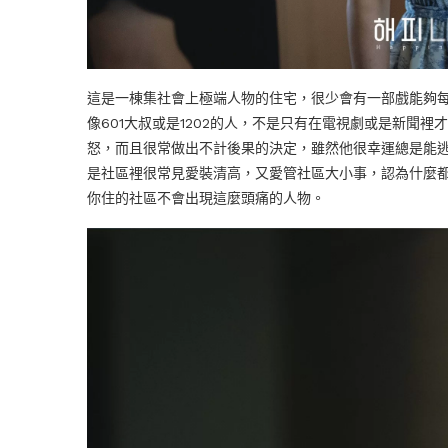
這是一棟集社會上極端人物的住宅，很少會有一部戲能夠
像601大叔或是1202的人，不是只有在電視劇或是新聞
怒，而且很常做出不計後果的決定，雖然他很幸運總是能逃
是社區裡很常見愛裝清高，又愛管社區大小事，認為什麼
你住的社區不會出現這麼頭痛的人物。