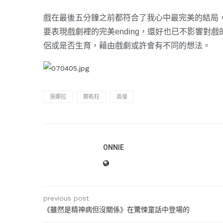
戲在最後五分鐘之前都符合了我心中最完美的結局
要表現戲劇裡的完美ending，還好也已不影響對戲的
侶或是否生育，藉由戲劇或許會有不同的想法。
張娜拉
鄭乾柱
高俊
ONNIE
previous post
《雖然是精神病但沒關係》在驚悚童話中登場的