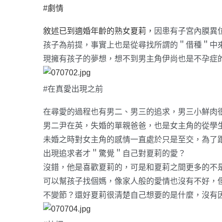
#劇情
敘述已到適婚年齡的熟女夏莉，
因患有子宮內膜異
孩子為前提，事實上也是從尋找所謂的＂借種＂中
現擁有孩子的夢想，想不到男主角伊尚也是不孕症
#在真愛出現之前
在尋愛的過程也有男二、男三的追求，男三小鮮肉
男二尹在英，失婚的單親爸爸，也是女主角的從學
未婚之時對女主角的感情一直處於只是至交，為了
出現追求者才＂驚覺＂自己對夏莉的愛？
沒錯，他是喜歡夏莉的，可是和夏莉之間更多的不
可以幫孩子找個媽，像家人般的愛情也沒有不好，
不變節？還好夏莉很清楚自己想要的是什麼，沒有