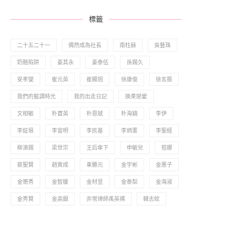
標籤
二十五二十一
偶然成為社長
南柱赫
吳藝珠
奶酪陷阱
姜其永
姜泰伍
孫錫久
安孝燮
崔元英
崔顯旭
徐康俊
徐玄振
我們的藍調時光
我的出走日記
換乘戀愛
文相敏
朴寶英
朴恩斌
朴海鎮
李伊
李姃垠
李宙明
李民基
李炳憲
李聖經
柳演錫
梁世宗
王后傘下
申敏兒
苞娜
裴聖賢
趙寅成
車勝元
金宇彬
金惠子
金憓秀
金智媛
金材昱
金泰梨
金海淑
金秀賢
金高銀
非常律師禹英禑
韓志旼