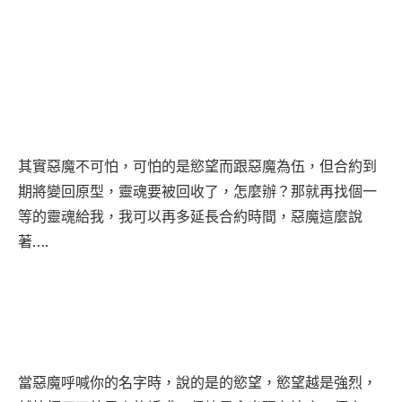
其實惡魔不可怕，可怕的是慾望而跟惡魔為伍，但合約到
期將變回原型，靈魂要被回收了，怎麼辦？那就再找個一
等的靈魂給我，我可以再多延長合約時間，惡魔這麼說
著….
當惡魔呼喊你的名字時，說的是的慾望，慾望越是強烈，