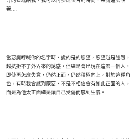
等的靈魂給我，我可以再多延長合約時間，惡魔這麼說
著….
當惡魔呼喊你的名字時，說的是的慾望，慾望越是強烈，
越抗拒不了外界來的誘惑，但總是會出現在這麼一個人，
即使再怎麼失意，仍然正面，仍然積極向上，對於這種角
色，有時我會感到厭惡，不是不相信會有如此正面的人，
而是為他太正面總是讓自己受傷而感到生氣。