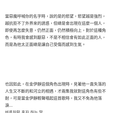
當惡魔呼喊你的名字時，說的是的慾望，慾望越是強烈，
越抗拒不了外界來的誘惑，但總是會出現在這麼一個人，
即使再怎麼失意，仍然正面，仍然積極向上，對於這種角
色，有時我會感到厭惡，不是不相信會有如此正面的人，
而是為他太正面總是讓自己受傷而感到生氣。
也因如此，在金伊靜這個角色出現時，見著他一直失落的
人生又不斷的和河立的相遇，才兩集我就對這角色有些不
耐，可是當金伊靜輕聲唱起這首歌時，我又不免為他落
淚…
버릇처럼 혼자 하는 말