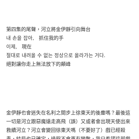
第四集的尾聲，河立將金伊靜引向舞台
내 손을 잡아, 抓住我的手
이제, 現在
절대로 내려올 수 없는 정상으로 올라가는 거다.
絕對讓你走上無法放下的顛峰
金伊靜也會迷失在名利之間步上徐東天的後塵嗎？最後這
一切是河立跟惡魔遠走高飛（誤）又或者會出現天使出來
救續河立？河立會變回徐東天嗎（不要好了）戲已經殺
青，結局也已確定，過程不會再有變數，我只希望這部戲