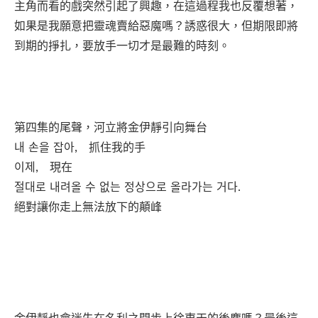
主角而看的戲突然引起了興趣，在這過程我也反覆想著，
如果是我願意把靈魂賣給惡魔嗎？誘惑很大，但期限即將
到期的掙扎，要放手一切才是最難的時刻。
第四集的尾聲，河立將金伊靜引向舞台
내 손을 잡아, 抓住我的手
이제, 現在
절대로 내려올 수 없는 정상으로 올라가는 거다.
絕對讓你走上無法放下的顛峰