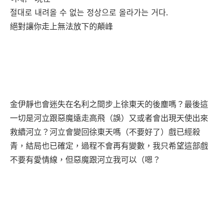
절대로 내려올 수 없는 정상으로 올라가는 거다.
絕對讓你走上無法放下的顛峰
金伊靜也會迷失在名利之間步上徐東天的後塵嗎？最後這
一切是河立跟惡魔遠走高飛（誤）又或者會出現天使出來
救續河立？河立會變回徐東天嗎（不要好了）戲已經殺
青，結局也已確定，過程不會再有變數，我只希望這部戲
不要有愛情線，但惡魔跟河立我可以（嗯？