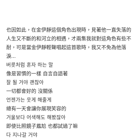
也因如此，在金伊靜這個角色出現時，見著他一直失落的
人生又不斷的和河立的相遇，才兩集我就對這角色有些不
耐，可是當金伊靜輕聲唱起這首歌時，我又不免為他落
淚…
버릇처럼 혼자 하는 말
像是習慣的一樣 自言自語著
잘 될 거야 괜찮아
一切都會好的 沒關係
언젠가는 웃게 해줄게
總有一天會讓你展現笑容的
거울보다 어색해도 해봤잖아
即使比照鏡子尷尬 也都試過了嘛
다 지나갈 거야