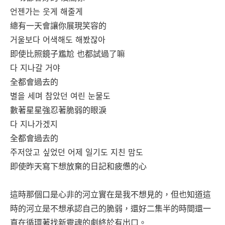
언젠가는 웃게 해줄게
總有一天會讓你展現笑容的
거울보다 어색해도 해봤잖아
即使比照鏡子尷尬 也都試過了嘛
다 지나갈 거야
全都會過去的
별을 세며 참았던 여린 눈물도
數著星星強忍著脆弱的眼淚
다 지나가겠지
全都會過去的
주저앉고 싶었던 어제 일기도 지친 맘도
即使昨天寫下想放棄的日記和疲憊的心
這時那個口是心非的河立實在是我不想見的，但也知道這
時的河立是不想承認自己的脆弱，還好二集半的時間還一
直在循環著找新靈魂的劇終於有出口。