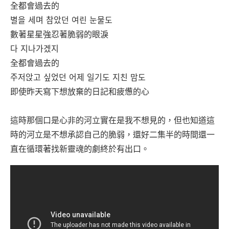
全都會過去的
별을 세며 참았던 여린 눈물도
數著星星強忍著脆弱的眼淚
다 지나가겠지
全都會過去的
주저앉고 싶었던 어제 일기도 지친 맘도
即使昨天寫下想放棄的日記和疲憊的心
這時那個口是心非的河立實在是我不想見的，但也知道這
時的河立是不想承認自己的脆弱，還好二集半的時間還一
直在循環著找新靈魂的劇終於有出口。