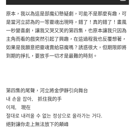
原本，我以為這是部魔幻懸疑劇，可能不是那麼有趣，可
是當河立認為的一等靈魂出現時，錯了！真的錯了！畫風
一秒變喜劇，讓我又哭又笑的第四集，也原本讓我只因為
主角而看的戲突然引起了興趣，在這過程我也反覆想著，
如果是我願意把靈魂賣給惡魔嗎？誘惑很大，但期限即將
到期的掙扎，要放手一切才是最難的時刻。
第四集的尾聲，河立將金伊靜引向舞台
내 손을 잡아, 抓住我的手
이제, 現在
절대로 내려올 수 없는 정상으로 올라가는 거다.
絕對讓你走上無法放下的顛峰