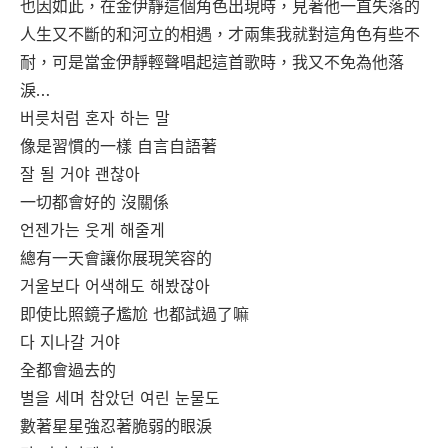
也因如此，在金伊靜這個角色出現時，見著他一直失落的
人生又不斷的和河立的相遇，才兩集我就對這角色有些不
耐，可是當金伊靜輕聲唱起這首歌時，我又不免為他落
淚…
버릇처럼 혼자 하는 말
像是習慣的一樣 自言自語著
잘 될 거야 괜찮아
一切都會好的 沒關係
언젠가는 웃게 해줄게
總有一天會讓你展現笑容的
거울보다 어색해도 해봤잖아
即使比照鏡子尷尬 也都試過了嘛
다 지나갈 거야
全都會過去的
별을 세며 참았던 여린 눈물도
數著星星強忍著脆弱的眼淚