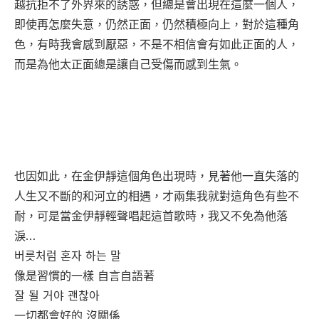
越抗拒不了外界來的誘惑，但總是會出現在這麼一個人，
即使再怎麼失意，仍然正面，仍然積極向上，對於這種角
色，有時我會感到厭惡，不是不相信會有如此正面的人，
而是為他太正面總是讓自己受傷而感到生氣。
也因如此，在金伊靜這個角色出現時，見著他一直失落的
人生又不斷的和河立的相遇，才兩集我就對這角色有些不
耐，可是當金伊靜輕聲唱起這首歌時，我又不免為他落
淚…
버릇처럼 혼자 하는 말
像是習慣的一樣 自言自語著
잘 될 거야 괜찮아
一切都會好的 沒關係