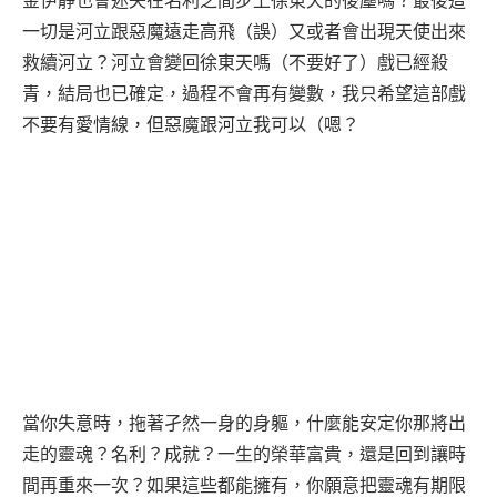
金伊靜也會迷失在名利之間步上徐東天的後塵嗎？最後這
一切是河立跟惡魔遠走高飛（誤）又或者會出現天使出來
救續河立？河立會變回徐東天嗎（不要好了）戲已經殺
青，結局也已確定，過程不會再有變數，我只希望這部戲
不要有愛情線，但惡魔跟河立我可以（嗯？
當你失意時，拖著孑然一身的身軀，什麼能安定你那將出
走的靈魂？名利？成就？一生的榮華富貴，還是回到讓時
間再重來一次？如果這些都能擁有，你願意把靈魂有期限