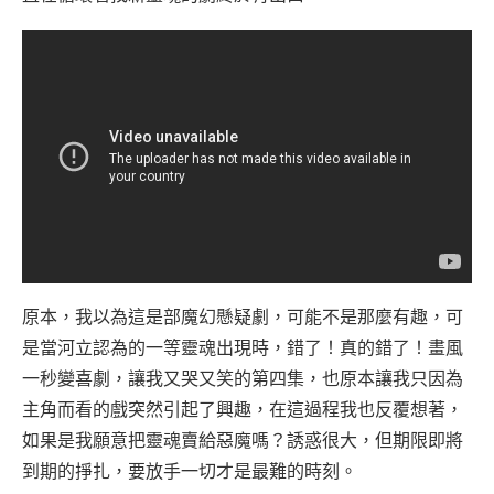
原本，我以為這是部魔幻懸疑劇，可能不是那麼有趣，可
是當河立認為的一等靈魂出現時，錯了！真的錯了！畫風
一秒變喜劇，讓我又哭又笑的第四集，也原本讓我只因為
主角而看的戲突然引起了興趣，在這過程我也反覆想著，
如果是我願意把靈魂賣給惡魔嗎？誘惑很大，但期限即將
到期的掙扎，要放手一切才是最難的時刻。