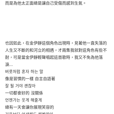
而是為他太正面總是讓自己受傷而感到生氣。
也因如此，在金伊靜這個角色出現時，見著他一直失落的
人生又不斷的和河立的相遇，才兩集我就對這角色有些不
耐，可是當金伊靜輕聲唱起這首歌時，我又不免為他落
淚…
버릇처럼 혼자 하는 말
像是習慣的一樣 自言自語著
잘 될 거야 괜찮아
一切都會好的 沒關係
언젠가는 웃게 해줄게
總有一天會讓你展現笑容的