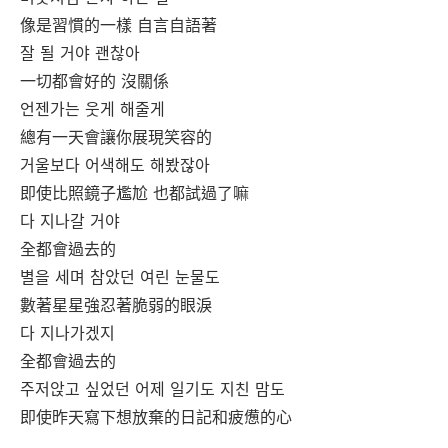
像是習慣的一樣 自言自語著
잘 될 거야 괜찮아
一切都會好的 沒關係
언젠가는 웃게 해줄게
總有一天會讓你展現笑容的
거울보다 어색해도 해봤잖아
即使比照鏡子尷尬 也都試過了嘛
다 지나갈 거야
全都會過去的
별을 세며 참았던 여린 눈물도
數著星星強忍著脆弱的眼淚
다 지나가겠지
全都會過去的
주저앉고 싶었던 어제 일기도 지친 맘도
即使昨天寫下想放棄的日記和疲憊的心