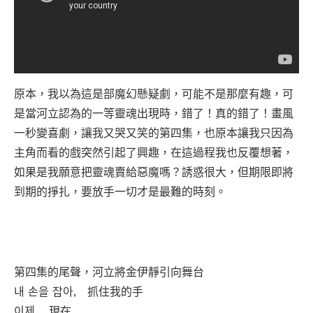
原本，我以為這是部魔幻懸疑劇，可能不是那麼有趣，可
是當河立認為的一等靈魂出現時，錯了！真的錯了！畫風
一秒變喜劇，讓我又哭又笑的第四集，也原本讓我只因為
主角而看的戲突然引起了興趣，在這過程我也反覆想著，
如果是我願意把靈魂賣給惡魔嗎？誘惑很大，但期限即將
到期的掙扎，要放手一切才是最難的時刻。
第四集的尾聲，河立將金伊靜引向舞台
내 손을 잡아, 抓住我的手
이제, 現在