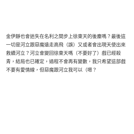
金伊靜也會迷失在名利之間步上徐東天的後塵嗎？最後這
一切是河立跟惡魔遠走高飛（誤）又或者會出現天使出來
救續河立？河立會變回徐東天嗎（不要好了）戲已經殺
青，結局也已確定，過程不會再有變數，我只希望這部戲
不要有愛情線，但惡魔跟河立我可以（嗯？