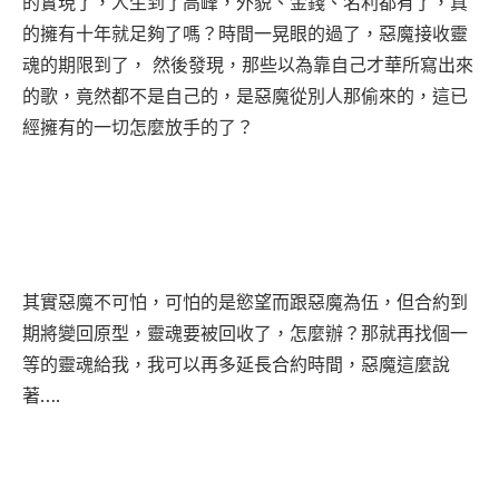
的實現了，人生到了高峰，外貌、金錢、名利都有了，真
的擁有十年就足夠了嗎？時間一晃眼的過了，惡魔接收靈
魂的期限到了， 然後發現，那些以為靠自己才華所寫出來
的歌，竟然都不是自己的，是惡魔從別人那偷來的，這已
經擁有的一切怎麼放手的了？
其實惡魔不可怕，可怕的是慾望而跟惡魔為伍，但合約到
期將變回原型，靈魂要被回收了，怎麼辦？那就再找個一
等的靈魂給我，我可以再多延長合約時間，惡魔這麼說
著….