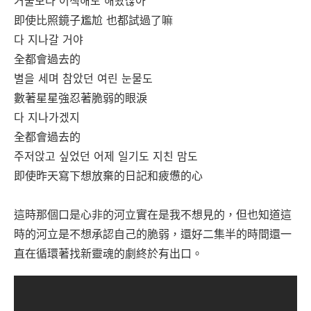
거울보다 어색해도 해봤잖아
即使比照鏡子尷尬 也都試過了嘛
다 지나갈 거야
全都會過去的
별을 세며 참았던 여린 눈물도
數著星星強忍著脆弱的眼淚
다 지나가겠지
全都會過去的
주저앉고 싶었던 어제 일기도 지친 맘도
即使昨天寫下想放棄的日記和疲憊的心
這時那個口是心非的河立實在是我不想見的，但也知道這
時的河立是不想承認自己的脆弱，還好二集半的時間還一
直在循環著找新靈魂的劇終於有出口。