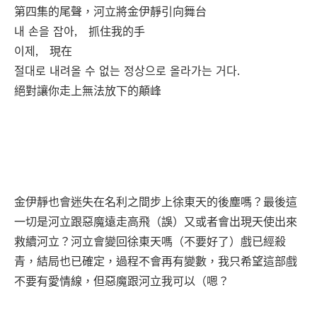
第四集的尾聲，河立將金伊靜引向舞台
내 손을 잡아, 抓住我的手
이제, 現在
절대로 내려올 수 없는 정상으로 올라가는 거다.
絕對讓你走上無法放下的顛峰
金伊靜也會迷失在名利之間步上徐東天的後塵嗎？最後這
一切是河立跟惡魔遠走高飛（誤）又或者會出現天使出來
救續河立？河立會變回徐東天嗎（不要好了）戲已經殺
青，結局也已確定，過程不會再有變數，我只希望這部戲
不要有愛情線，但惡魔跟河立我可以（嗯？