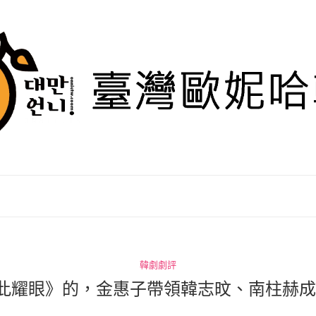
韓劇劇評
此耀眼》的，金惠子帶領韓志旼、南柱赫成2