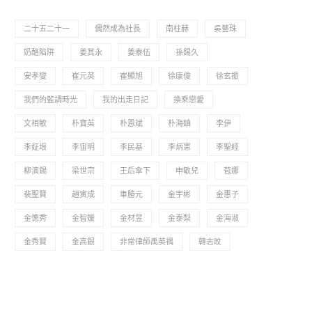
二十五二十一
偶然成為社長
南柱赫
吳藝珠
奶酪陷阱
姜其永
姜泰伍
孫錫久
安孝燮
崔元英
崔顯旭
徐康俊
徐玄振
我們的藍調時光
我的出走日記
換乘戀愛
文相敏
朴寶英
朴恩斌
朴海鎮
李伊
李姃垠
李宙明
李民基
李炳憲
李聖經
柳演錫
梁世宗
王后傘下
申敏兒
苞娜
裴聖賢
趙寅成
車勝元
金宇彬
金惠子
金憓秀
金智媛
金材昱
金泰梨
金海淑
金秀賢
金高銀
非常律師禹英禑
韓志旼