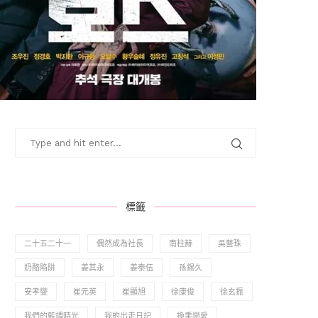
標籤
二十五二十一
偶然成為社長
南柱赫
吳藝珠
奶酪陷阱
姜其永
姜泰伍
孫錫久
安孝燮
崔元英
崔顯旭
徐康俊
徐玄振
我們的藍調時光
我的出走日記
換乘戀愛