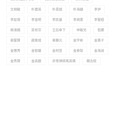
文相敏
朴寶英
朴恩斌
朴海鎮
李伊
李姃垠
李宙明
李民基
李炳憲
李聖經
柳演錫
梁世宗
王后傘下
申敏兒
苞娜
裴聖賢
趙寅成
車勝元
金宇彬
金惠子
金憓秀
金智媛
金材昱
金泰梨
金海淑
金秀賢
金高銀
非常律師禹英禑
韓志旼