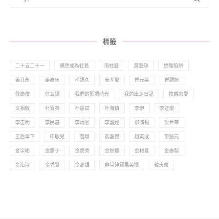
標籤
二十五二十一
偶然成為社長
南柱赫
吳藝珠
奶酪陷阱
姜其永
姜泰伍
孫錫久
安孝燮
崔元英
崔顯旭
徐康俊
徐玄振
我們的藍調時光
我的出走日記
換乘戀愛
文相敏
朴寶英
朴恩斌
朴海鎮
李伊
李姃垠
李宙明
李民基
李炳憲
李聖經
柳演錫
梁世宗
王后傘下
申敏兒
苞娜
裴聖賢
趙寅成
車勝元
金宇彬
金惠子
金憓秀
金智媛
金材昱
金泰梨
金海淑
金秀賢
金高銀
非常律師禹英禑
韓志旼