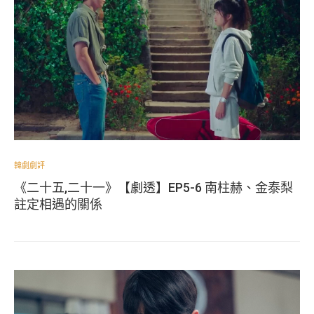
韓劇劇評
《二十五,二十一》【劇透】EP5-6 南柱赫、金泰梨
註定相遇的關係