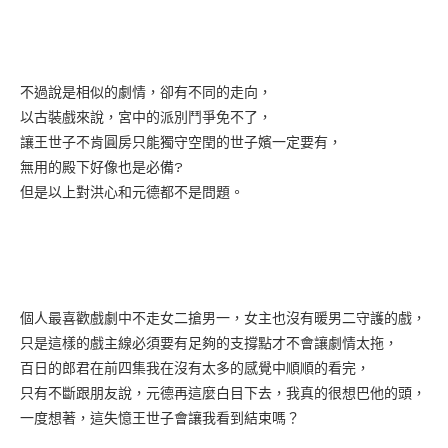
不過說是相似的劇情，卻有不同的走向，
以古裝戲來說，宮中的派別鬥爭免不了，
讓王世子不肯圓房只能獨守空閏的世子嬪一定要有，
無用的殿下好像也是必備?
但是以上對洪心和元德都不是問題。
個人最喜歡戲劇中不走女二搶男一，女主也沒有暖男二守護的戲，
只是這樣的戲主線必須要有足夠的支撐點才不會讓劇情太拖，
百日的郎君在前四集我在沒有太多的感覺中順順的看完，
只有不斷跟朋友說，元德再這麼白目下去，我真的很想巴他的頭，
一度想著，這失憶王世子會讓我看到結束嗎？