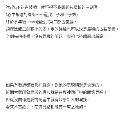
說起tvN的古裝戲，就不得不我想起被腰斬的三劍客，
(心中永遠的痛啊～～還我世子和世子嬪)
終於多年後，tvN推出了第二部古裝戲，
規模比起三劍客小的多，走的路線也可以說是最穩的古裝愛情，
全劇先拍後播，沒有趕戲的問題，收視也持續飊出新高。
如果有看過都敬秀在戲劇，對他的表現絕對是肯定的，
近期大家印象最深的應該就是在與神同行中的關懷兵吧！
但從沒關係是愛情啊當中就有超乎新人的演技，
看來不當歌手，在演員路也能有一席之地的。