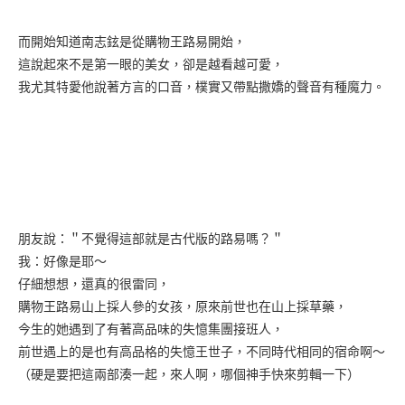
而開始知道南志鉉是從購物王路易開始，
這說起來不是第一眼的美女，卻是越看越可愛，
我尤其特愛他說著方言的口音，樸實又帶點撒嬌的聲音有種魔力。
朋友說：＂不覺得這部就是古代版的路易嗎？＂
我：好像是耶～
仔細想想，還真的很雷同，
購物王路易山上採人參的女孩，原來前世也在山上採草藥，
今生的她遇到了有著高品味的失憶集團接班人，
前世遇上的是也有高品格的失憶王世子，不同時代相同的宿命啊～
（硬是要把這兩部湊一起，來人啊，哪個神手快來剪輯一下）