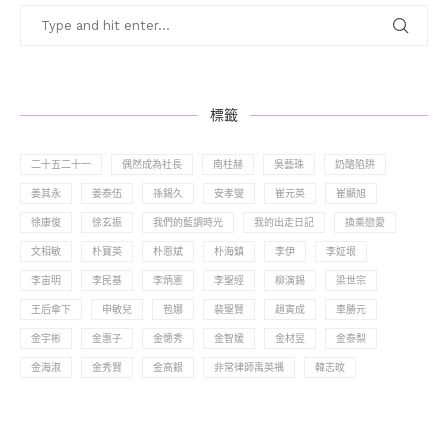
標籤
二十五二十一
偶然成為社長
南柱赫
吳藝珠
奶酪陷阱
姜其永
姜泰伍
孫錫久
安孝燮
崔元英
崔顯旭
徐康俊
徐玄振
我們的藍調時光
我的出走日記
換乘戀愛
文相敏
朴寶英
朴恩斌
朴海鎮
李伊
李姃垠
李宙明
李民基
李炳憲
李聖經
柳演錫
梁世宗
王后傘下
申敏兒
苞娜
裴聖賢
趙寅成
車勝元
金宇彬
金惠子
金憓秀
金智媛
金材昱
金泰梨
金海淑
金秀賢
金高銀
非常律師禹英禑
韓志旼