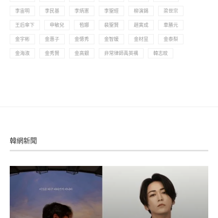
李宙明
李民基
李炳憲
李聖經
柳演錫
梁世宗
王后傘下
申敏兒
苞娜
裴聖賢
趙寅成
車勝元
金宇彬
金惠子
金憓秀
金智媛
金材昱
金泰梨
金海淑
金秀賢
金高銀
非常律師禹英禑
韓志旼
韓網新聞