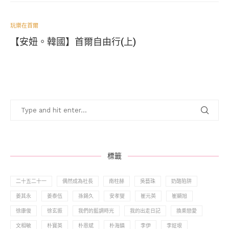
玩樂在首爾
【安妞。韓國】首爾自由行(上)
標籤
二十五二十一
偶然成為社長
南柱赫
吳藝珠
奶酪陷阱
姜其永
姜泰伍
孫錫久
安孝燮
崔元英
崔顯旭
徐康俊
徐玄振
我們的藍調時光
我的出走日記
換乘戀愛
文相敏
朴寶英
朴恩斌
朴海鎮
李伊
李姃垠